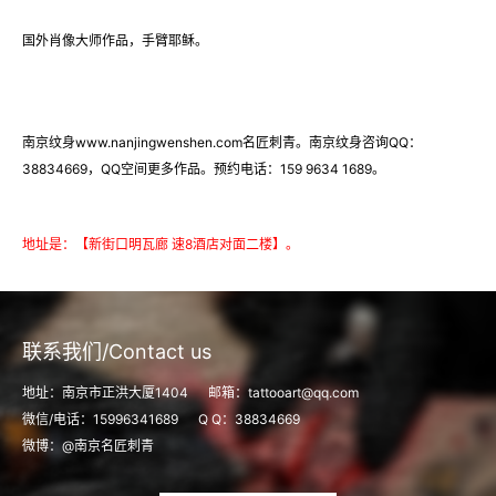
国外肖像大师作品，手臂耶稣。
南京纹身
www.nanjingwenshen.com
名匠刺青。南京纹身咨询QQ：
38834669，QQ空间更多作品。预约电话：159 9634 1689。
地址是：【新街口明瓦廊 速8酒店对面二楼】。
联系我们/Contact us
地址：南京市正洪大厦1404 邮箱：tattooart@qq.com
微信/电话：15996341689 Q Q：38834669
微博：@南京名匠刺青